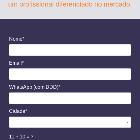
um profissional diferenciado no mercado.
Nome*
Email*
WhatsApp (com DDD)*
Cidade*
C
i
d
11 + 10 = ?